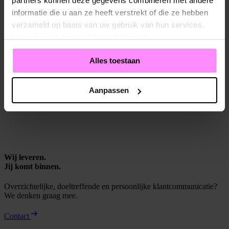
partners kunnen deze gegevens combineren met andere
informatie die u aan ze heeft verstrekt of die ze hebben
Ik ga akkoord met de
privacy policy
.
verzameld op basis van uw gebruik van hun services.
Lees meer in onze
privacy statement
.
Nadat u op versturen klikt, ontvangt u een bevestiging in
uw mailbox.
Alles toestaan
Velden met een * zijn verplicht
Aanpassen
Sollicitatie versturen
Wij leveren.
Jij komt binnen.
Overzichtelijke, doeltreffende en persoonlijke klantcommunicatie?
We denken graag mee.
Contact