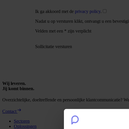
Ik ga akkoord met de
privacy policy
.
Nadat u op versturen klikt, ontvangt u een bevestig
Velden met een * zijn verplicht
Sollicitatie versturen
Wij leveren.
Jij komt binnen.
Overzichtelijke, doeltreffende en persoonlijke klantcommunicatie? 
Contact
Sectoren
Oplossingen