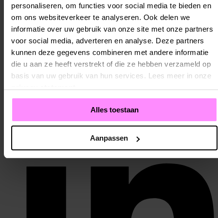
Jij komt binnen.
personaliseren, om functies voor social media te bieden en
om ons websiteverkeer te analyseren. Ook delen we
Overzichtelijke, doeltreffende en persoonlijke klantcommunicatie?
We denken graag mee.
informatie over uw gebruik van onze site met onze partners
voor social media, adverteren en analyse. Deze partners
Contact
kunnen deze gegevens combineren met andere informatie
die u aan ze heeft verstrekt of die ze hebben verzameld op
Sectoren
Oplossingen
basis van uw gebruik van hun services. Lees meer in onze
Over ons
privacy statement
.
Contact
Alles toestaan
Aanpassen